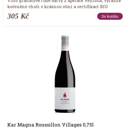
Víno granátově rudé barvy z apelace Ventoux, výrazně
kořeněné chuti s krásnou vůní a certifikací BIO.
305 Kč
Do košíku
Kar Magna Roussillon Villages 0,75l