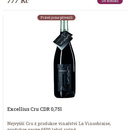
777 Kč
Do košíku
Právě jsme přivezli
Excellius Cru CDR 0,75l
Nejvyšší Cru z produkce vinařství La Vinsobraise,
produkce pouze 6500 lahví ročně