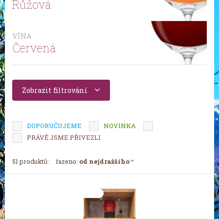
Růžová
VÍNA
Červená
Zobrazit filtrování
DOPORUČUJEME
NOVINKA
TIP MĚSÍCE
PRÁVĚ JSME PŘIVEZLI
51 produktů:
řazeno:
od nejdražšího
Tip měsíce