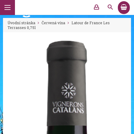
Úvodní stránka
Červená vína
Latour de France Les
Terrasses 0,75l