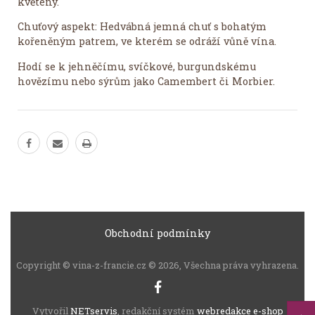
květeny.
Chuťový aspekt: ​​Hedvábná jemná chuť s bohatým
kořeněným patrem, ve kterém se odráží vůně vína.
Hodí se k jehněčímu, svíčkové, burgundskému
hovězímu nebo sýrům jako Camembert či Morbier.
Obchodní podmínky
Copyright © vina-z-francie.cz © 2026, Všechna práva vyhrazena.
Vytvořil
NETservis
, redakční systém
webredakce e-shop