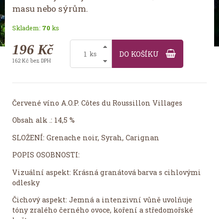
masu nebo sýrům.
Skladem:
70
ks
196 Kč
DO KOŠÍKU
ks
162 Kč bez DPH
Červené víno A.O.P. Côtes du Roussillon Villages
Obsah alk .: 14,5 %
SLOŽENÍ: Grenache noir, Syrah, Carignan
POPIS OSOBNOSTI:
Vizuální aspekt: ​​Krásná granátová barva s cihlovými
odlesky
Čichový aspekt: ​​Jemná a intenzivní vůně uvolňuje
tóny zralého černého ovoce, koření a středomořské