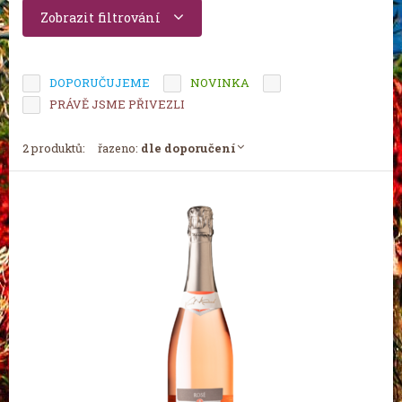
Zobrazit filtrování
DOPORUČUJEME
NOVINKA
TIP MĚSÍCE
PRÁVĚ JSME PŘIVEZLI
2 produktů:
řazeno:
dle doporučení