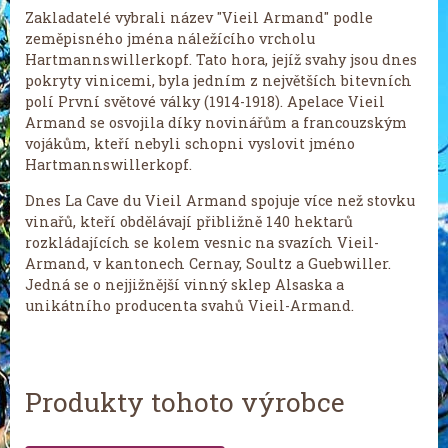
Zakladatelé vybrali název "Vieil Armand" podle
zeměpisného jména náležícího vrcholu
Hartmannswillerkopf. Tato hora, jejíž svahy jsou dnes
pokryty vinicemi, byla jedním z největších bitevních
polí První světové války (1914-1918). Apelace Vieil
Armand se osvojila díky novinářům a francouzským
vojákům, kteří nebyli schopni vyslovit jméno
Hartmannswillerkopf.
Dnes La Cave du Vieil Armand spojuje více než stovku
vinařů, kteří obdělávají přibližně 140 hektarů
rozkládajících se kolem vesnic na svazích Vieil-
Armand, v kantonech Cernay, Soultz a Guebwiller.
Jedná se o nejjižnější vinný sklep Alsaska a
unikátního producenta svahů Vieil-Armand.
Produkty tohoto výrobce