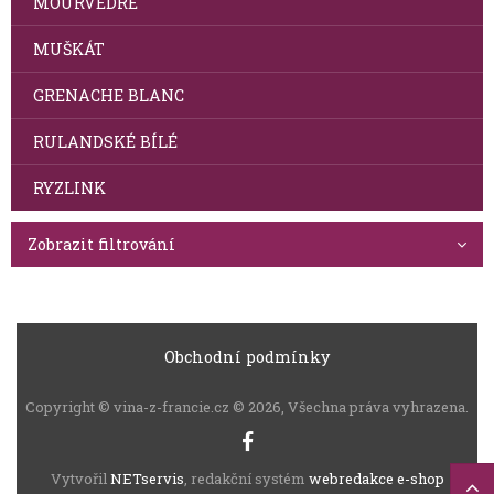
MOURVÈDRE
MUŠKÁT
GRENACHE BLANC
RULANDSKÉ BÍLÉ
RYZLINK
Zobrazit filtrování
Obchodní podmínky
Copyright © vina-z-francie.cz © 2026, Všechna práva vyhrazena.
Vytvořil
NETservis
, redakční systém
webredakce e-shop