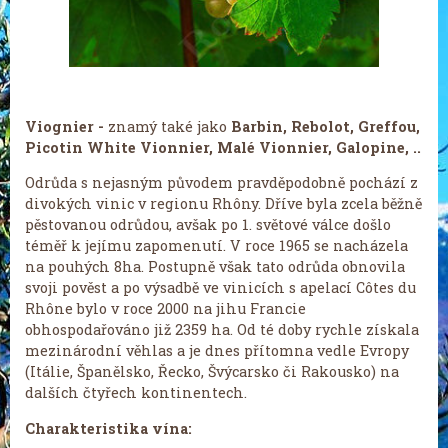
Viognier -
znamý také jako
Barbin, Rebolot, Greffou,
Picotin White Vionnier, Malé Vionnier, Galopine, ..
Odrůda s nejasným původem pravděpodobně pochází z
divokých vinic v regionu Rhôny. Dříve byla zcela běžně
pěstovanou odrůdou, avšak po 1. světové válce došlo
téměř k jejímu zapomenutí. V roce 1965 se nacházela
na pouhých 8ha. Postupně však tato odrůda obnovila
svoji pověst a po výsadbě ve vinicích s apelací Côtes du
Rhône bylo v roce 2000 na jihu Francie
obhospodařováno již 2359 ha. Od té doby rychle získala
mezinárodní věhlas a je dnes přítomna vedle Evropy
(Itálie, Španělsko, Řecko, Švýcarsko či Rakousko) na
dalších čtyřech kontinentech.
Charakteristika vína: