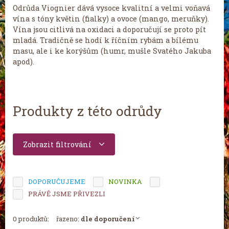
Odrůda Viognier dává vysoce kvalitní a velmi voňavá
vína s tóny květin (fialky) a ovoce (mango, meruňky).
Vína jsou citlivá na oxidaci a doporučují se proto ​​pít
mladá. Tradičně se hodí k říčním rybám a bílému
masu, ale i ke korýšům (humr, mušle Svatého Jakuba
apod).
Produkty z této odrůdy
Zobrazit filtrování
DOPORUČUJEME
NOVINKA
TIP MĚSÍCE
PRÁVĚ JSME PŘIVEZLI
0 produktů:
řazeno:
dle doporučení