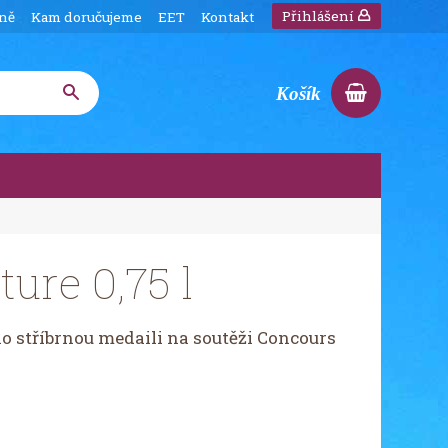
Přihlášení
íně
Kam doručujeme
EET
Kontakt
Košík
ure 0,75 l
no stříbrnou medaili na soutěži Concours