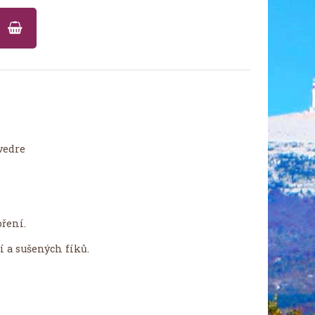
U
vedre
ření.
í a sušených fíků.