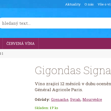
Aktuality
O nás
Vše o v
ČERVENÁ VÍNA
 l
Gigondas Signat
Víno zrající 12 měsíců v dubu oceně
Général Agricole Paris.
Odrůdy:
Grenache
,
Syrah
,
Mourvèdre
Skladem:
17
ks