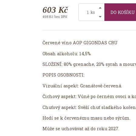
603 Kč
DO KOŠÍK
ks
498 Kč bez DPH
Červené víno AOP GIGONDAS CRU
Obsah alkoholu: 14,5%
SLOŽENÍ: 80% grenache, 20% syrah a mour
POPIS OSOBNOSTI:
Vizuální aspekt: Granátově červená.
Čichový aspekt: Vůně po černém ovoci a ko
Chuťový aspekt: Svěží chuť sladkého kořen
Hodí se k červenému masu nebo sýrům.
Může se uchovávat až do roku 2027.