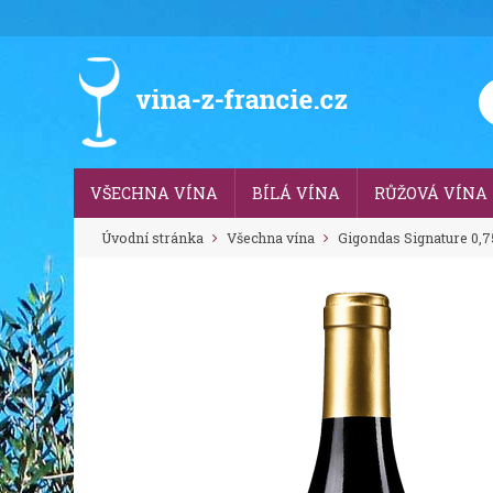
VŠECHNA VÍNA
BÍLÁ VÍNA
RŮŽOVÁ VÍNA
Úvodní stránka
Všechna vína
Gigondas Signature 0,75