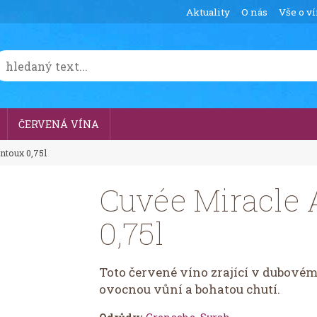
Aktuality
O nás
Vše o v
ČERVENÁ VÍNA
ntoux 0,75l
Cuvée Miracle 
0,75l
Toto červené víno zrající v dubovém
ovocnou vůní a bohatou chutí.