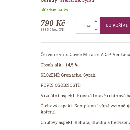
Odrůdy:
Grenache
,
Syrah
Skladem:
14
ks
790 Kč
DO KOŠÍK
ks
653 Kč bez DPH
Červené víno Cuvée Miracle A.O.P. Ventou
Obsah alk .: 14,5 %
SLOŽENÍ: Grenache, Syrah
POPIS OSOBNOSTI:
Vizuální aspekt: ​​Krásná tmavě rubínová b
Čichový aspekt: Komplexní vůně vyznačujíc
koření.
Chuťový aspekt:​​ ​​Bohatá, dlouhá a hedvábn