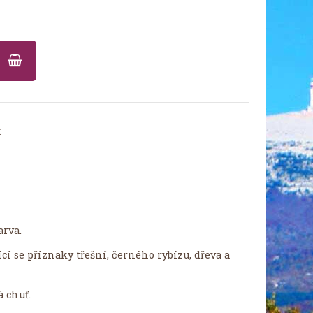
U
x
arva.
í se příznaky třešní, černého rybízu, dřeva a
á chuť.