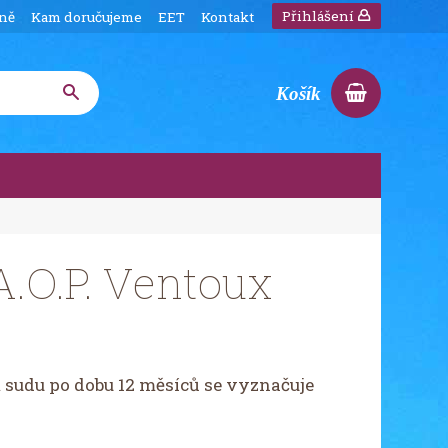
Přihlášení
íně
Kam doručujeme
EET
Kontakt
Košík
A.O.P. Ventoux
 sudu po dobu 12 měsíců se vyznačuje