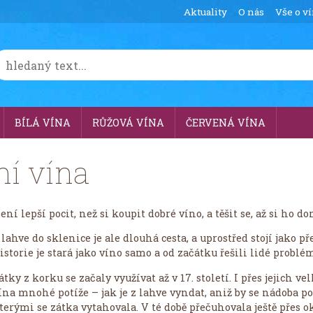
Aktuality
O nás
Vše o v
BÍLÁ VÍNA
RŮŽOVÁ VÍNA
ČERVENÁ VÍNA
ní vína
ení lepší pocit, než si koupit dobré víno, a těšit se, až si ho
 lahve do sklenice je ale dlouhá cesta, a uprostřed stojí jako p
istorie je stará jako víno samo a od začátku řešili lidé problém
átky z korku se začaly využívat až v 17. století. I přes jejich
ína mnohé potíže – jak je z lahve vyndat, aniž by se nádoba po
terými se zátka vytahovala. V té době přečuhovala ještě přes ok