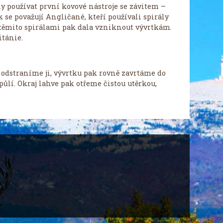
ly používat první kovové nástroje se závitem –
 se považují Angličané, kteří používali spirály
 těmito spirálami pak dala vzniknout vývrtkám.
itánie.
odstraníme ji, vývrtku pak rovně zavrtáme do
ůlí. Okraj lahve pak otřeme čistou utěrkou,