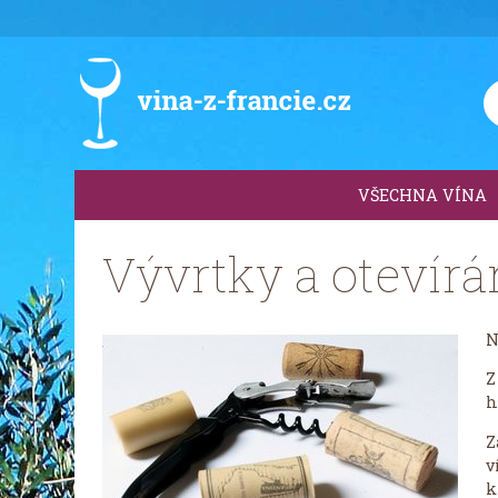
VŠECHNA VÍNA
Vývrtky a otevírá
N
Z
h
Z
v
k