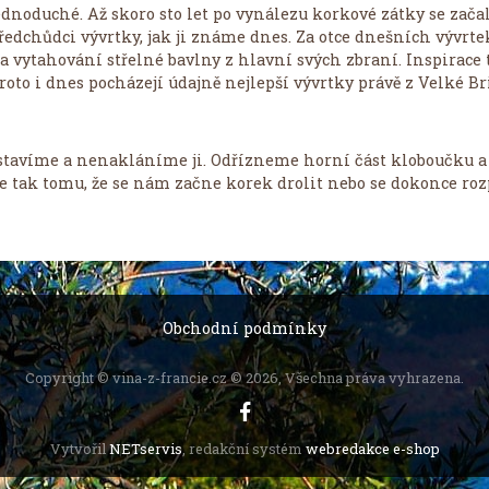
ednoduché. Až skoro sto let po vynálezu korkové zátky se zača
ředchůdci vývrtky, jak ji známe dnes. Za otce dnešních vývrtek
a vytahování střelné bavlny z hlavní svých zbraní. Inspirace
roto i dnes pocházejí údajně nejlepší vývrtky právě z Velké Br
ostavíme a nenakláníme ji. Odřízneme horní část kloboučku a 
e tak tomu, že se nám začne korek drolit nebo se dokonce rozp
Obchodní podmínky
Copyright © vina-z-francie.cz © 2026, Všechna práva vyhrazena.
Vytvořil
NETservis
, redakční systém
webredakce e-shop