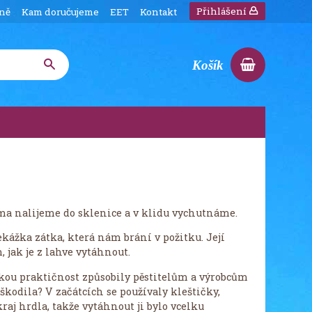
Přihlášení
íně
Kam doručujeme
EET
Kontakt
Košík
 doma nalijeme do sklenice a v klidu vychutnáme.
řekážka zátka, která nám brání v požitku. Její
, jak je z lahve vytáhnout.
 velkou praktičnost způsobily pěstitelům a výrobcům
škodila? V začátcích se používaly kleštičky,
raj hrdla, takže vytáhnout ji bylo vcelku