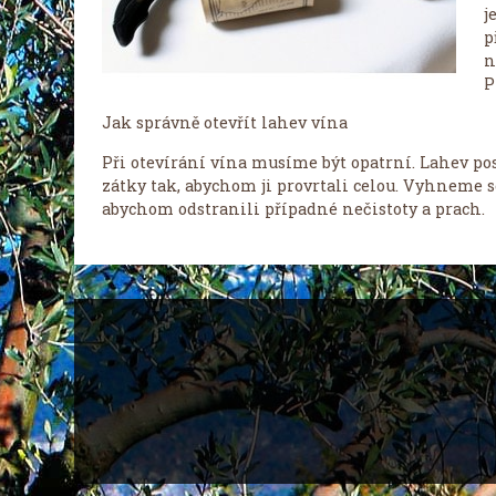
j
p
n
P
Jak správně otevřít lahev vína
Při otevírání vína musíme být opatrní. Lahev p
zátky tak, abychom ji provrtali celou. Vyhneme s
abychom odstranili případné nečistoty a prach.