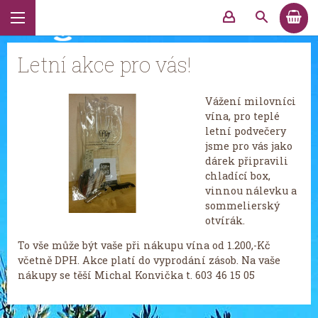
Letní akce pro vás!
Vážení milovníci
vína, pro teplé
letní podvečery
jsme pro vás jako
dárek připravili
chladící box,
vinnou nálevku a
sommelierský
otvírák.
To vše může být vaše při nákupu vína od 1.200,-Kč
včetně DPH. Akce platí do vyprodání zásob. Na vaše
nákupy se těší Michal Konvička t. 603 46 15 05