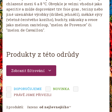
chlazené mezi 6 a 8 °C. Obvykle je velmi vhodné jako
aperitiv a může doprovázet tzv. foie gras , teriny nebo
jiné uzenářské výrobky (drůbež, jehněčí), měkké sýry
(včetně čerstvého kozího), buchty, zákusky a ovoce
jako meloun canteloup, "melon de Provence" či
"melon de Cavaillon".
Produkty z této odrůdy
Zobrazit filtrování
DOPORUČUJEME
NOVINKA
TIP MĚSÍCE
PRÁVĚ JSME PŘIVEZLI
2 produktů:
řazeno:
od nejlevnejšího