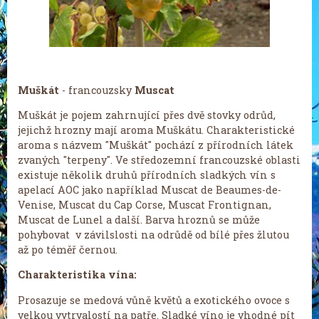
Muškát
- francouzsky
Muscat
Muškát je pojem zahrnující přes dvě stovky odrůd,
jejichž hrozny mají aroma Muškátu. Charakteristické
aroma s názvem "Muškát" pochází z přírodních látek
zvaných "terpeny". Ve středozemní francouzské oblasti
existuje několik druhů přírodních sladkých vín s
apelací AOC jako například Muscat de Beaumes-de-
Venise, Muscat du Cap Corse, Muscat Frontignan,
Muscat de Lunel a další. Barva hroznů se může
pohybovat v závilslosti na odrůdě od bílé přes žlutou
až po téměř černou.
Charakteristika vína:
Prosazuje se medová vůně květů a exotického ovoce s
velkou vytrvalostí na patře. Sladké víno ​​je vhodné pít