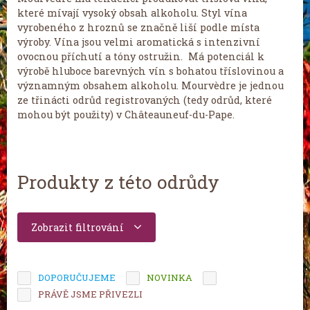
které mívají vysoký obsah alkoholu. Styl vína
vyrobeného z hroznů se značně liší podle místa
výroby. Vína jsou velmi aromatická s intenzivní
ovocnou příchutí a tóny ostružin. Má potenciál k
výrobě hluboce barevných vín s bohatou tříslovinou a
významným obsahem alkoholu. Mourvèdre je jednou
ze třinácti odrůd registrovaných (tedy odrůd, které
mohou být použity) v Châteauneuf-du-Pape.
Produkty z této odrůdy
Zobrazit filtrování
DOPORUČUJEME
NOVINKA
TIP MĚSÍCE
PRÁVĚ JSME PŘIVEZLI