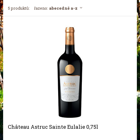
5 produktů:
řazeno:
abecedně a-z
Château Astruc Sainte Eulalie 0,75l