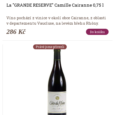
La "GRANDE RESERVE" Camille Cairanne 0,75 l
Víno pochází z vinice v okolí obce Cairanne, z oblasti
v departementu Vaucluse, na levém břehu Rhôny.
286 Kč
Do košíku
Právě jsme přivezli