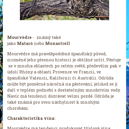
Mourvèdre
- známý také
jako
Mataró
nebo
Monastrell
Mourvèdre má pravděpodobně španělský původ,
nicméně jeho přesnou historii je obtížné určit. Pěstuje
se v mnoha oblastech po celém světě, především pak v
údolí Rhôny a oblasti Provence ve Francii, ve
španělské Valencii, Kalifornii či Austrálii. Odrůda
může být poměrně náročná na pěstování, jelikož se jí
daří v teplém podnebí s dostatečným množstvím vody.
Navíc má tendenci dozrávat velmi pozdě. Odrůda je
také známá pro svou náchylnost k mnohým
chorobám.
Charakteristika vína:
Mourvèdre má tendenci produkovat tříslová vína,