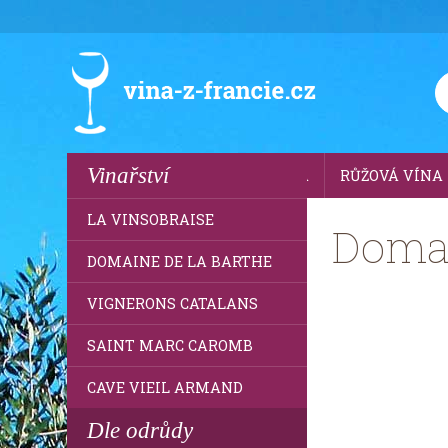
Vinařství
VŠECHNA VÍNA
BÍLÁ VÍNA
RŮŽOVÁ VÍNA
LA VINSOBRAISE
Domai
DOMAINE DE LA BARTHE
VIGNERONS CATALANS
SAINT MARC CAROMB
CAVE VIEIL ARMAND
Dle odrůdy