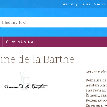
Aktuality
O nás
Vše o v
ČERVENÁ VÍNA
ne de la Barthe
Červené víno
Domaine de 
nejstarších 
zná révu již
Římany, zažil
Pozemky pon
Ensérune, v