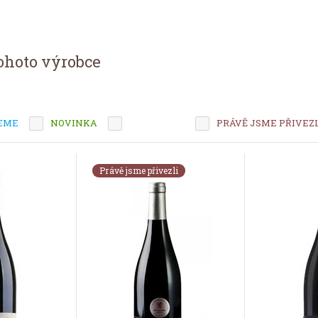
ohoto výrobce
EME
NOVINKA
TIP MĚSÍCE
PRÁVĚ JSME PŘIVEZ
Právě jsme přivezli