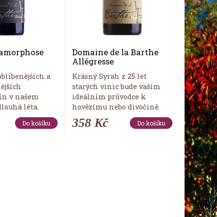
tamorphose
Domaine de la Barthe
Allégresse
oblíbenějších a
Krásný Syrah z 25 let
ějších
starých vinic bude vaším
ín v našem
ideálním průvodce k
dlouhá léta.
hovězímu nebo divočině.
358 Kč
Do košíku
Do košíku