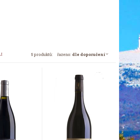
LI
5 produktů:
řazeno:
dle doporučení
Tip měsíce