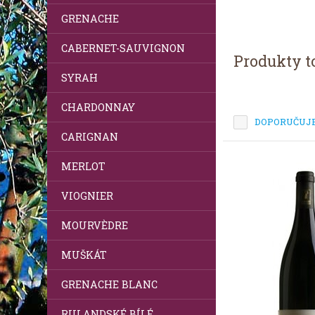
GRENACHE
CABERNET-SAUVIGNON
Produkty t
SYRAH
CHARDONNAY
DOPORUČUJ
CARIGNAN
MERLOT
Tip měsíce
VIOGNIER
MOURVÈDRE
MUŠKÁT
GRENACHE BLANC
RULANDSKÉ BÍLÉ