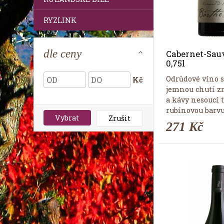
RYZLINK
dle ceny
Cabernet-Sau
0,75l
Odrůdové víno s
Kč
jemnou chutí zr
a kávy nesoucí
rubínovou barvu
Vybrat
Zrušit
271 Kč