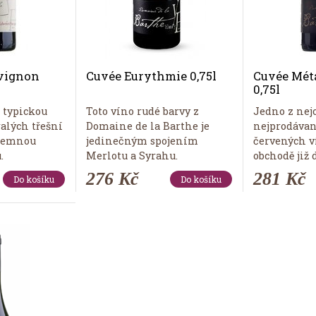
vignon
Cuvée Eurythmie 0,75l
Cuvée Mé
0,75l
 typickou
Toto víno rudé barvy z
Jedno z nej
alých třešní
Domaine de la Barthe je
nejprodávan
 temnou
jedinečným spojením
červených v
.
Merlotu a Syrahu.
obchodě již 
276 Kč
281 Kč
Do košíku
Do košíku