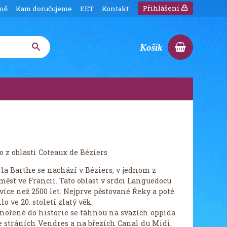
Přihlášení
íně
Kam doručujeme
EET
Kontakt
Košík
 z oblasti Coteaux de Béziers
la Barthe se nachází v Béziers, v jednom z
měst ve Francii. Tato oblast v srdci Languedocu
 více než 2500 let. Nejprve pěstované Řeky a poté
o ve 20. století zlatý věk.
ořené do historie se táhnou na svazích oppida
e stráních Vendres a na březích Canal du Midi.