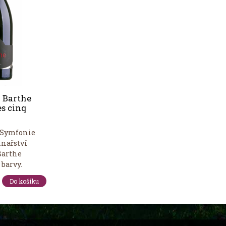
 Barthe
s cinq
"Symfonie
inařství
Barthe
barvy.
Do košíku