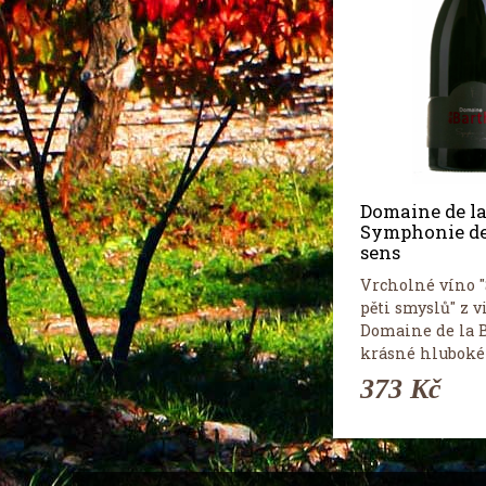
Domaine de la
Symphonie de
sens
Vrcholné víno 
pěti smyslů" z v
Domaine de la 
krásné hluboké 
373 Kč